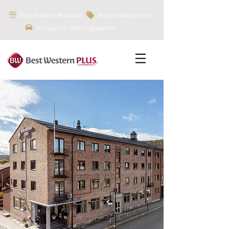
Best Western Rewards
Bestill beste pris her
Transport til Te
knologiparken